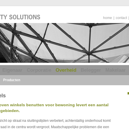
home
|
contact
Eigenaar
Corporatie
Overheid
Belegger
Makelaar
Producten
els
oven winkels benutten voor bewoning levert een aantal
lgebieden.
icht op straat na sluitingstijden verbetert, achterstallig onderhoud komt
aad in de centra wordt vergroot. Maatschappelijke problemen die een