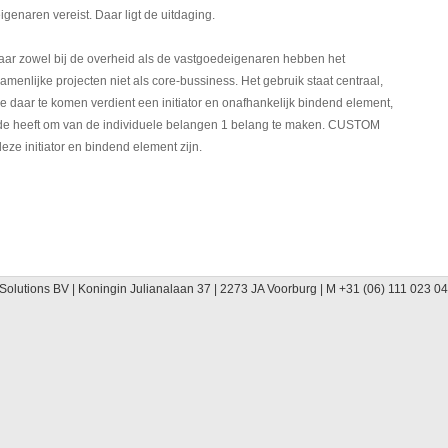
igenaren vereist. Daar ligt de uitdaging.
aar zowel bij de overheid als de vastgoedeigenaren hebben het
menlijke projecten niet als core-bussiness. Het gebruik staat centraal,
oe daar te komen verdient een initiator en onafhankelijk bindend element,
nde heeft om van de individuele belangen 1 belang te maken. CUSTOM
eze initiator en bindend element zijn.
lutions BV | Koningin Julianalaan 37 | 2273 JA Voorburg | M +31 (06) 111 023 04